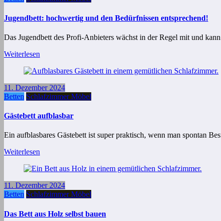
Jugendbett: hochwertig und den Bedürfnissen entsprechend!
Das Jugendbett des Profi-Anbieters wächst in der Regel mit und ka
Weiterlesen
11. Dezember 2024
Betten
Schlafzimmer Möbel
Gästebett aufblasbar
Ein aufblasbares Gästebett ist super praktisch, wenn man spontan B
Weiterlesen
11. Dezember 2024
Betten
Schlafzimmer Möbel
Das Bett aus Holz selbst bauen