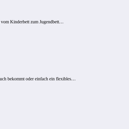
nn vom Kinderbett zum Jugendbett…
esuch bekommt oder einfach ein flexibles…