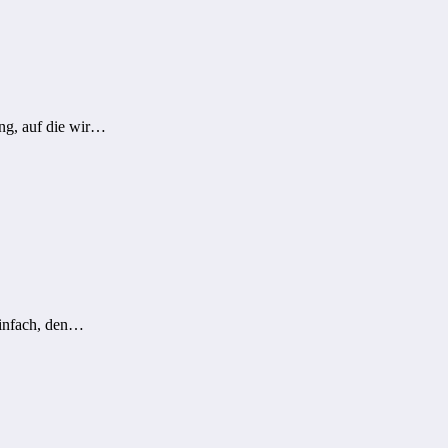
ung, auf die wir…
 einfach, den…