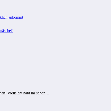
rklich ankommt
twäsche?
hen! Vielleicht habt ihr schon…