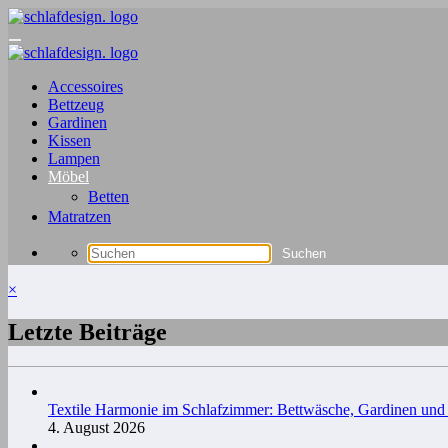
Zum
Inhalt
springen
Accessoires
Bettzeug
Gardinen
Kissen
Lampen
Möbel
Betten
Matratzen
×
Letzte Beiträge
Textile Harmonie im Schlafzimmer: Bettwäsche, Gardinen un
4. August 2026