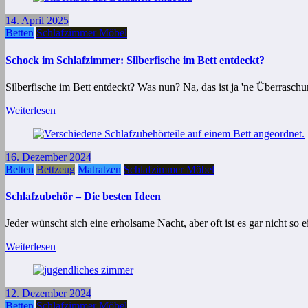
14. April 2025
Betten
Schlafzimmer Möbel
Schock im Schlafzimmer: Silberfische im Bett entdeckt?
Silberfische im Bett entdeckt? Was nun? Na, das ist ja 'ne Überrasch
Weiterlesen
16. Dezember 2024
Betten
Bettzeug
Matratzen
Schlafzimmer Möbel
Schlafzubehör – Die besten Ideen
Jeder wünscht sich eine erholsame Nacht, aber oft ist es gar nicht so
Weiterlesen
12. Dezember 2024
Betten
Schlafzimmer Möbel