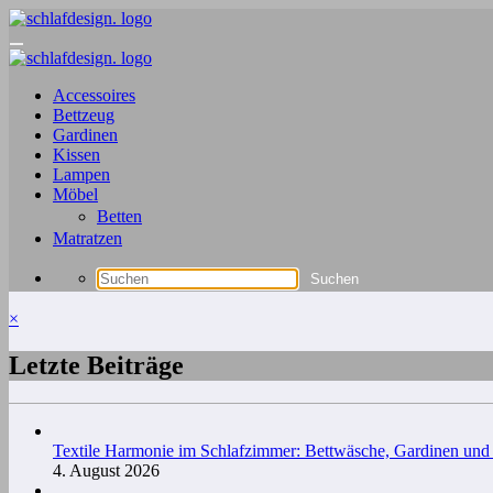
Zum
Inhalt
springen
Accessoires
Bettzeug
Gardinen
Kissen
Lampen
Möbel
Betten
Matratzen
×
Letzte Beiträge
Textile Harmonie im Schlafzimmer: Bettwäsche, Gardinen un
4. August 2026