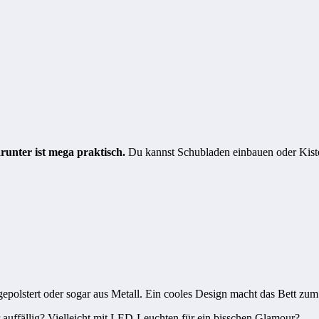
unter ist mega praktisch.
Du kannst Schubladen einbauen oder Kisten
 gepolstert oder sogar aus Metall. Ein cooles Design macht das Bett zu
er auffällig? Vielleicht mit LED-Leuchten für ein bisschen Glamour?