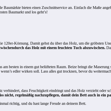
le Baumärkte bieten einen Zuschnittservice an. Einfach die Maße angeb
chsten Baumarkt und los geht’s!
m die 120er-Körnung. Damit gehst du über das Holz, um die gröbsten Un
zwischendurch das Holz mit einem feuchten Tuch abzuwischen.
Das
as am besten in einem gut belüfteten Raum. Beize bringt die Maserung
wenn’s edler wirken soll. Lass alles gut trocknen, bevor du weitermach
tz verhindert, dass Feuchtigkeit eindringt und das Holz verzieht oder s
iss nicht, regelmäßig nachzupflegen, damit dein Bett auch in ein p
einmal richtig, und du hast lange Freude an deinem Bett.