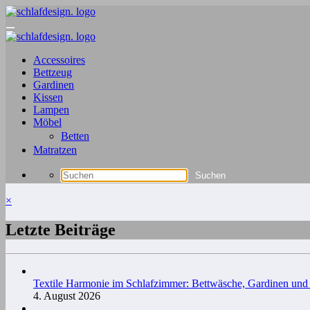
Zum
Inhalt
springen
Accessoires
Bettzeug
Gardinen
Kissen
Lampen
Möbel
Betten
Matratzen
×
Letzte Beiträge
Textile Harmonie im Schlafzimmer: Bettwäsche, Gardinen un
4. August 2026