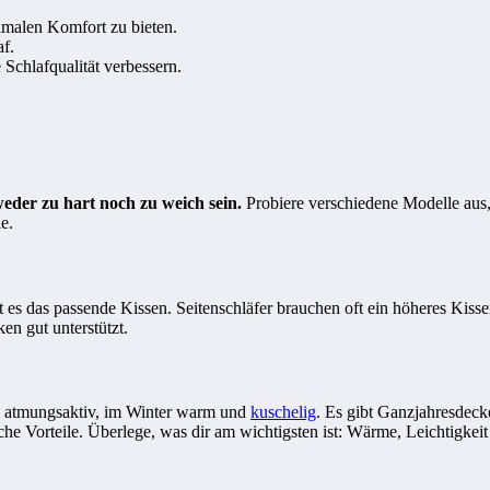
imalen Komfort zu bieten.
f.
Schlafqualität verbessern.
 weder zu hart noch zu weich sein.
Probiere verschiedene Modelle aus,
e.
bt es das passende Kissen. Seitenschläfer brauchen oft ein höheres Kis
en gut unterstützt.
und atmungsaktiv, im Winter warm und
kuschelig
. Es gibt Ganzjahresdeck
e Vorteile. Überlege, was dir am wichtigsten ist: Wärme, Leichtigkeit 