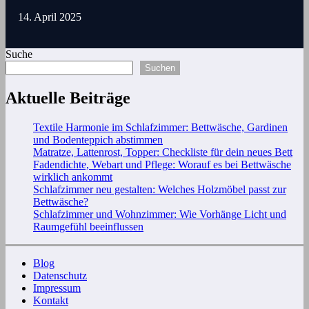
14. April 2025
Suche
Suchen
Aktuelle Beiträge
Textile Harmonie im Schlafzimmer: Bettwäsche, Gardinen
und Bodenteppich abstimmen
Matratze, Lattenrost, Topper: Checkliste für dein neues Bett
Fadendichte, Webart und Pflege: Worauf es bei Bettwäsche
wirklich ankommt
Schlafzimmer neu gestalten: Welches Holzmöbel passt zur
Bettwäsche?
Schlafzimmer und Wohnzimmer: Wie Vorhänge Licht und
Raumgefühl beeinflussen
Blog
Datenschutz
Impressum
Kontakt