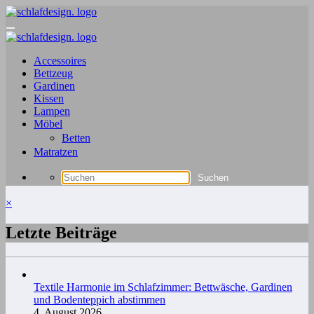
Zum
Inhalt
springen
Accessoires
Bettzeug
Gardinen
Kissen
Lampen
Möbel
Betten
Matratzen
×
Letzte Beiträge
Textile Harmonie im Schlafzimmer: Bettwäsche, Gardinen
und Bodenteppich abstimmen
4. August 2026