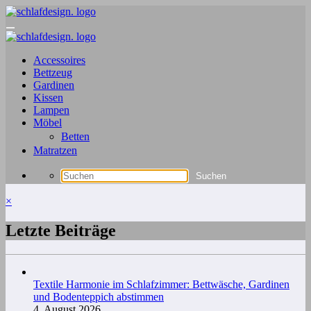
Zum
Inhalt
springen
Accessoires
Bettzeug
Gardinen
Kissen
Lampen
Möbel
Betten
Matratzen
×
Letzte Beiträge
Textile Harmonie im Schlafzimmer: Bettwäsche, Gardinen
und Bodenteppich abstimmen
4. August 2026