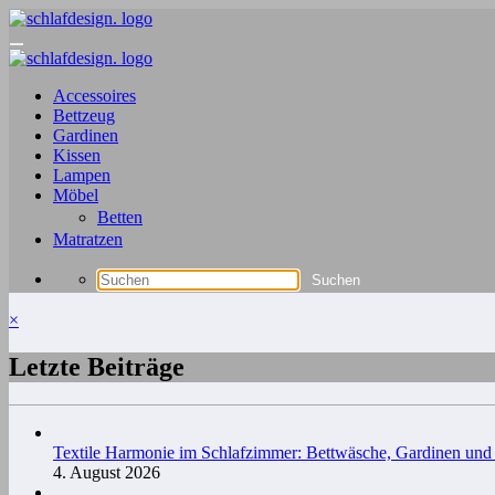
Zum
Inhalt
springen
Accessoires
Bettzeug
Gardinen
Kissen
Lampen
Möbel
Betten
Matratzen
×
Letzte Beiträge
Textile Harmonie im Schlafzimmer: Bettwäsche, Gardinen un
4. August 2026