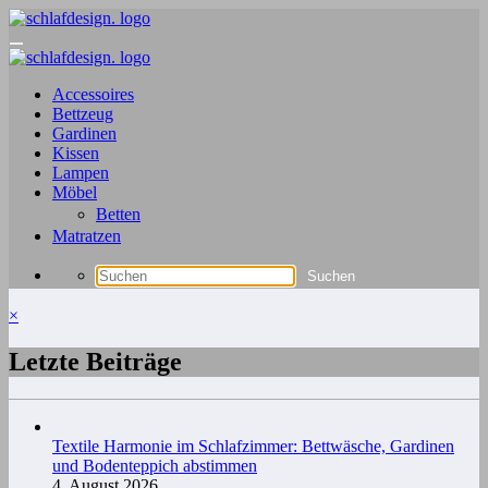
Zum
Inhalt
springen
Accessoires
Bettzeug
Gardinen
Kissen
Lampen
Möbel
Betten
Matratzen
×
Letzte Beiträge
Textile Harmonie im Schlafzimmer: Bettwäsche, Gardinen
und Bodenteppich abstimmen
4. August 2026