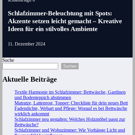
Schlafzimmer-Beleuchtung mit Spots:
Akzente setzen leicht gemacht – Kreative
Ideen für ein stilvolles Ambiente
11. Dezember 2024
Suche
Suchen
Aktuelle Beiträge
Textile Harmonie im Schlafzimmer: Bettwäsche, Gardinen
und Bodenteppich abstimmen
Matratze, Lattenrost, Topper: Checkliste für dein neues Bett
Fadendichte, Webart und Pflege: Worauf es bei Bettwäsche
wirklich ankommt
Schlafzimmer neu gestalten: Welches Holzmöbel passt zur
Bettwäsche?
Schlafzimmer und Wohnzimmer: Wie Vorhänge Licht und