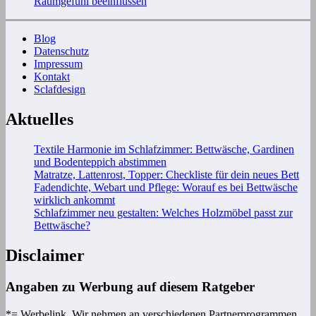
Raumgefühl beeinflussen
Blog
Datenschutz
Impressum
Kontakt
Sclafdesign
Aktuelles
Textile Harmonie im Schlafzimmer: Bettwäsche, Gardinen
und Bodenteppich abstimmen
Matratze, Lattenrost, Topper: Checkliste für dein neues Bett
Fadendichte, Webart und Pflege: Worauf es bei Bettwäsche
wirklich ankommt
Schlafzimmer neu gestalten: Welches Holzmöbel passt zur
Bettwäsche?
Disclaimer
Angaben zu Werbung auf diesem Ratgeber
*= Werbelink. Wir nehmen an verschiedenen Partnerprogrammen