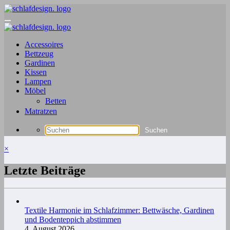
Zum
Inhalt
springen
Accessoires
Bettzeug
Gardinen
Kissen
Lampen
Möbel
Betten
Matratzen
×
Letzte Beiträge
Textile Harmonie im Schlafzimmer: Bettwäsche, Gardinen
und Bodenteppich abstimmen
4. August 2026